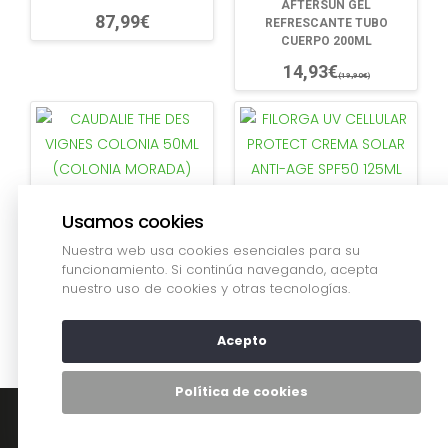
AFTERSUN GEL
87,99€
REFRESCANTE TUBO
CUERPO 200ML
14,93€
(19,90€)
CAUDALIE THE DES VIGNES
FILORGA UV CELLULAR
COLONIA 50ML (COLONIA
PROTECT CREMA SOLAR
Usamos cookies
MORADA)
ANTI-AGE SPF50 125ML
Nuestra web usa cookies esenciales para su
funcionamiento. Si continúa navegando, acepta
22,90€
38,50€
nuestro uso de cookies y otras tecnologías.
Acepto
Política de cookies
PHYTO SPRAY
ILUMINADOR ACLARANTE
Tienda
Tarjeta
Eventos
Conócenos
BIODERMA SENSIBIO PACK
RUBIO 150ML