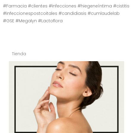
#Farmacia #clientes #infecciones #hiegeneíntima #cistitis
#infeccionespostcoitales #candidiasis #cumlaudelab
#GSE #Megalyn #Lactoflora
Tienda