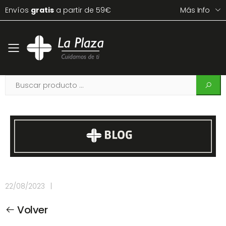
Envíos
gratis
a partir de 59€
Más Info
Toggle mobile menu
22/08/2023
|
Volver