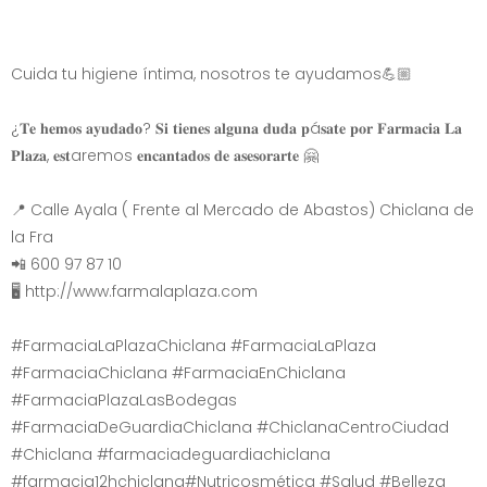
Cuida tu higiene íntima, nosotros te ayudamos💪🏼
¿𝐓𝐞 𝐡𝐞𝐦𝐨𝐬 𝐚𝐲𝐮𝐝𝐚𝐝𝐨? 𝐒𝐢 𝐭𝐢𝐞𝐧𝐞𝐬 𝐚𝐥𝐠𝐮𝐧𝐚 𝐝𝐮𝐝𝐚 𝐩á𝐬𝐚𝐭𝐞 𝐩𝐨𝐫 𝐅𝐚𝐫𝐦𝐚𝐜𝐢𝐚 𝐋𝐚
𝐏𝐥𝐚𝐳𝐚, 𝐞𝐬𝐭aremos 𝐞𝐧𝐜𝐚𝐧𝐭𝐚𝐝𝐨𝐬 𝐝𝐞 𝐚𝐬𝐞𝐬𝐨𝐫𝐚𝐫𝐭𝐞 🤗
📍 Calle Ayala ( Frente al Mercado de Abastos) Chiclana de
la Fra
📲 600 97 87 10
🖥 http://www.farmalaplaza.com
#FarmaciaLaPlazaChiclana #FarmaciaLaPlaza
#FarmaciaChiclana #FarmaciaEnChiclana
#FarmaciaPlazaLasBodegas
#FarmaciaDeGuardiaChiclana #ChiclanaCentroCiudad
#Chiclana #farmaciadeguardiachiclana
#farmacia12hchiclana#Nutricosmética #Salud #Belleza