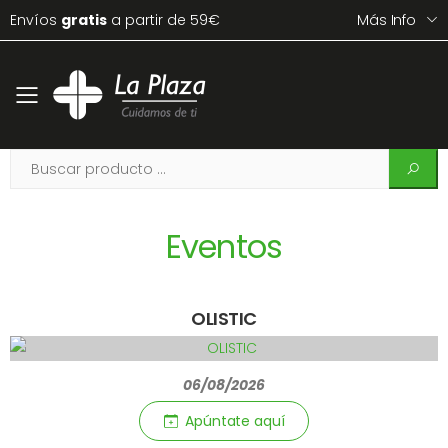
Envíos
gratis
a partir de 59€
Más Info
Toggle mobile menu
Eventos
OLISTIC
06/08/2026
Apúntate aquí­