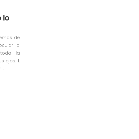
 lo
blemas de
 ocular o
 toda la
s ojos: 1.
....