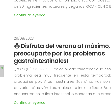
cabello femenino. Con una formula única compuesta
de 30 ingredientes naturales y veganos. GOAH CLINIC ELIX
Continuar leyendo
29/08/2023
|
🌞 Disfruta del verano al máximo, 
preocuparte por los problemas
gastrointestinales!
¿POR QUÉ OCURRE? El calor puede favorecer que est
problema sea muy frecuente en esta temporad
producirse por: Virus intestinales: Sus síntomas son
de varios días, vómitos, malestar e incluso fiebre. Bac
encuentran en la flora intestinal, o bacterias que provoc.
Continuar leyendo