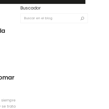
Buscador
Search in blog
Buscar
la
tomar
r siempre
y se trata