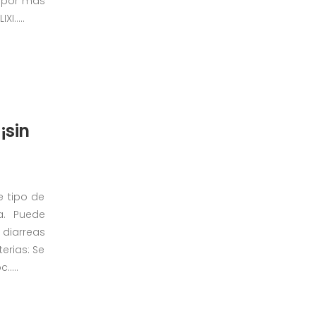
 por mas
I.....
¡sin
e tipo de
a. Puede
 diarreas
terias: Se
....