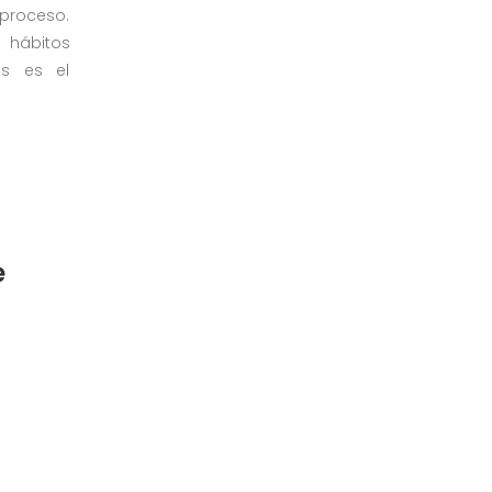
proceso.
hábitos
os es el
e