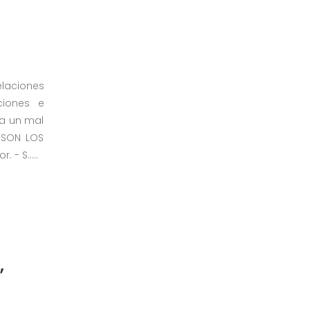
laciones
ciones e
 a un mal
 SON LOS
 - S.....
,