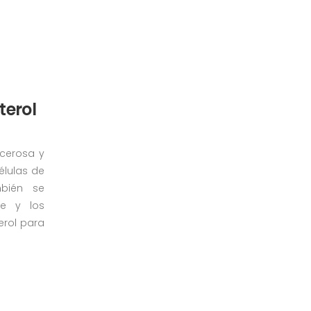
terol
 cerosa y
élulas de
mbién se
ne y los
erol para