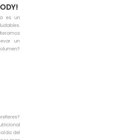
BODY!
na es un
udables.
alteramos
levar un
 volumen?
refieres?
ricional
caída del