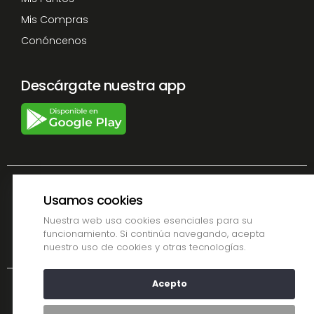
Mis Compras
Conóncenos
Descárgate nuestra app
Términos y Condiciones
Política de Privacidad
Usamos cookies
Condiciones de envío
Métodos de pago
Nuestra web usa cookies esenciales para su
funcionamiento. Si continúa navegando, acepta
Aviso Legal
Política de devoluciones
nuestro uso de cookies y otras tecnologías.
Acepto
Copyright © 2026 Farmacia La Plaza Chiclana.
Site Map