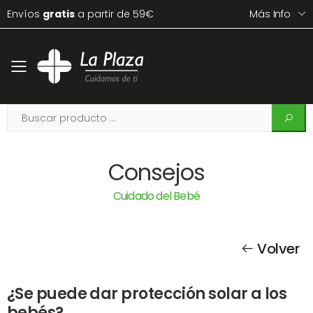
Envíos
gratis
a partir de 59€
Más Info
Toggle mobile menu
Consejos
Cuidado del Bebé
Volver
¿Se puede dar protección solar a los
bebés?