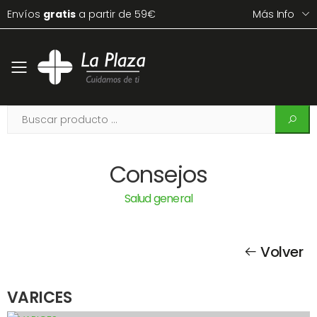
Envíos
gratis
a partir de 59€
Más Info
Toggle mobile menu
Consejos
Salud general
Volver
VARICES