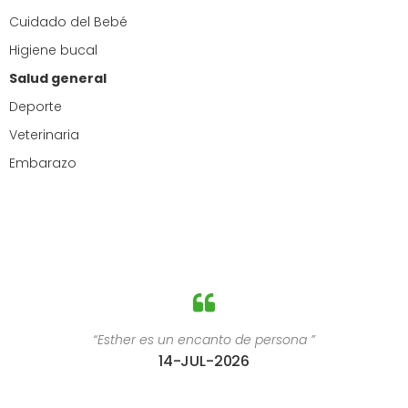
Cuidado del Bebé
Higiene bucal
Salud general
Deporte
Veterinaria
Embarazo
a ”
“Estoy súper contenta con el trato recib
28-JUL-2026