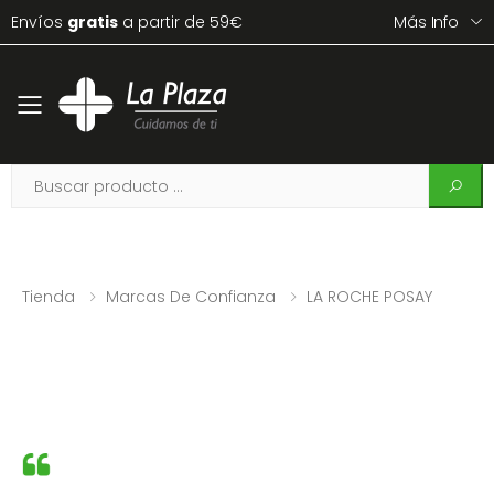
Envíos
gratis
a partir de 59€
Más Info
Toggle mobile menu
Tienda
Marcas De Confianza
LA ROCHE POSAY