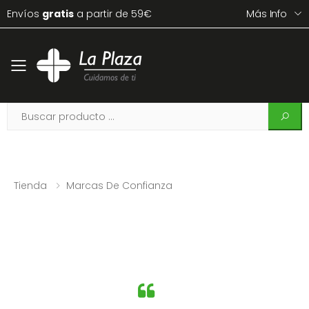
Envíos
gratis
a partir de 59€
Más Info
Toggle mobile menu
Tienda
Marcas De Confianza