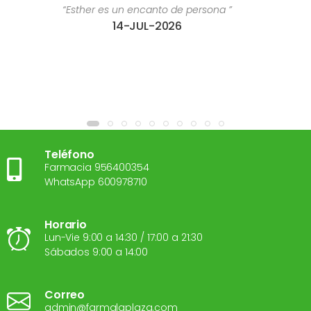
e persona ”
“Estoy súper contenta con el tr
6
28-JUL-2
Teléfono
Farmacia 956400354
WhatsApp 600978710
Horario
Lun-Vie 9:00 a 14:30 / 17:00 a 21:30
Sábados 9:00 a 14:00
Correo
admin@farmalaplaza.com