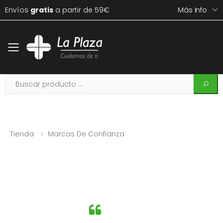
Envíos
gratis
a partir de 59€
Más Info
Toggle mobile menu
Tienda
Marcas De Confianza