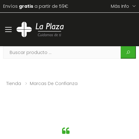
Envíos
gratis
a partir de 59€
Más Info
Toggle mobile menu
Tienda
Marcas De Confianza