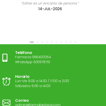
e persona ”
“Estoy súper contenta con el tr
6
28-JUL-2
Teléfono
Farmacia 956400354
WhatsApp 600978710
Horario
Lun-Vie 9:00 a 14:30 / 17:00 a 21:30
Sábados 9:00 a 14:00
Correo
admin@farmalaplaza.com