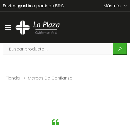
Envíos
gratis
a partir de 59€
Más Info
Toggle mobile menu
Tienda
Marcas De Confianza