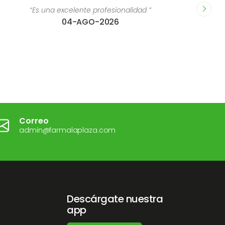
onalidad ”
“Me ha encantado el evento y la profesio
6
nutricionista ( es un encanto ) me h
conseguir mi objetivo, pues es muy a
cercana. Sin duda repetiría la experienci
todos.”
02-JUN-2026
Correo
admin@farmalaplaza.com
Descárgate nuestra
app