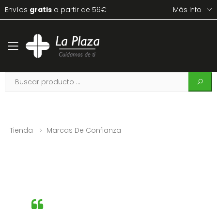
Envíos
gratis
a partir de 59€
Más Info
Toggle mobile menu
Tienda
Marcas De Confianza