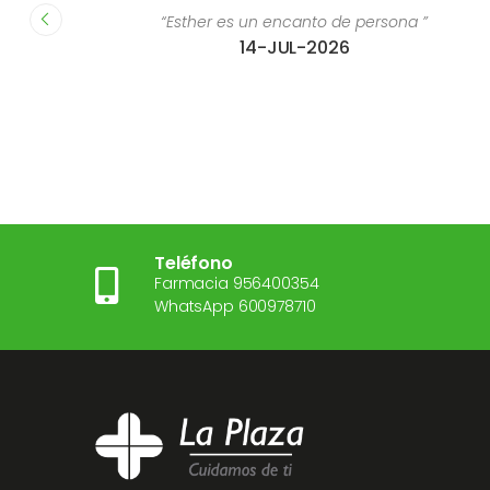
“Esther es un encanto de persona ”
“Estoy súper 
14-JUL-2026
Teléfono
Farmacia 956400354
WhatsApp 600978710