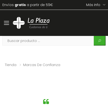
Envíos
gratis
a partir de 59€
Más Info
Toggle mobile menu
Tienda
Marcas De Confianza