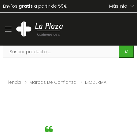
Envíos
gratis
a partir de 59€
Más Info
Toggle mobile menu
Tienda
Marcas De Confianza
BIODERMA