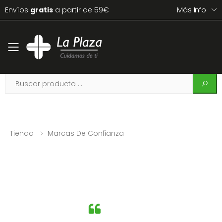
Envíos
gratis
a partir de 59€
Más Info
Toggle mobile menu
Tienda
Marcas De Confianza