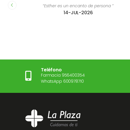
 el
“Esther es un encanto de persona ”
14-JUL-2026
Teléfono
Farmacia 956400354
WhatsApp 600978710