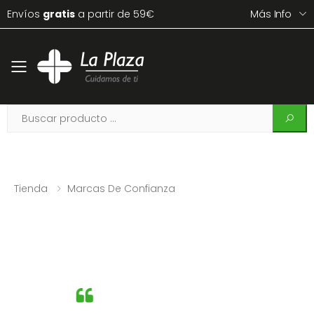
Envíos
gratis
a partir de 59€
Más Info
Toggle mobile menu
Tienda
Marcas De Confianza