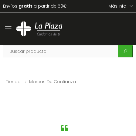
Envíos
gratis
a partir de 59€
Más Info
Toggle mobile menu
Tienda
Marcas De Confianza