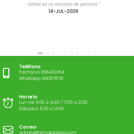
e persona ”
“Estoy súper contenta con el tr
6
28-JUL-2
Teléfono
Farmacia 956400354
WhatsApp 600978710
Horario
Lun-Vie 9:00 a 14:30 / 17:00 a 21:30
Sábados 9:00 a 14:00
Correo
admin@farmalaplaza.com