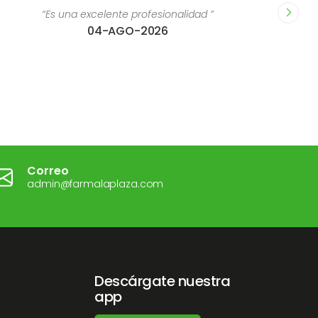
d ”
“Me ha encantado el evento y la profesionalidad
nutricionista ( es un encanto ) me ha ayudad
conseguir mi objetivo, pues es muy agradabl
cercana. Sin duda repetiría la experiencia. Buen
todos.”
02-JUN-2026
Correo
admin@farmalaplaza.com
Descárgate nuestra
app